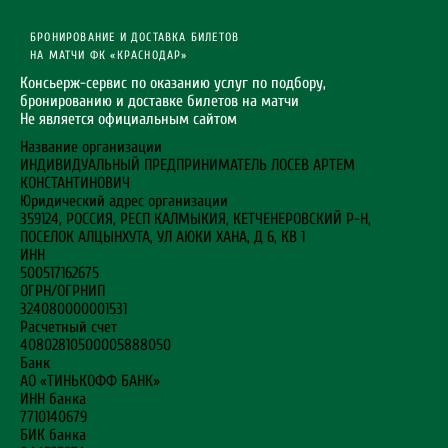
БРОНИРОВАНИЕ И ДОСТАВКА БИЛЕТОВ
НА МАТЧИ ФК «КРАСНОДАР»
Консьерж-сервис по оказанию услуг по подбору,
бронированию и доставке билетов на матчи
Не является официальным сайтом
Название организации
ИНДИВИДУАЛЬНЫЙ ПРЕДПРИНИМАТЕЛЬ ЛОСЕВ АРТЕМ
КОНСТАНТИНОВИЧ
Юридический адрес организации
359124, РОССИЯ, РЕСП КАЛМЫКИЯ, КЕТЧЕНЕРОВСКИЙ Р-Н,
ПОСЕЛОК АЛЦЫНХУТА, УЛ АЮКИ ХАНА, Д 6, КВ 1
ИНН
500517162675
ОГРН/ОГРНИП
324080000001531
Расчетный счет
40802810500005888050
Банк
АО «ТИНЬКОФФ БАНК»
ИНН банка
7710140679
БИК банка