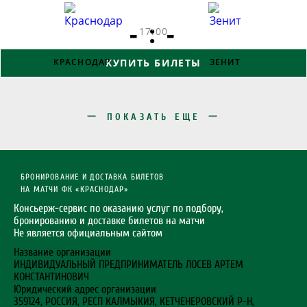
- : -
17:00
КРАСНОДАР
КУПИТЬ БИЛЕТЫ
ЗЕНИТ
ПОКАЗАТЬ ЕЩЕ
БРОНИРОВАНИЕ И ДОСТАВКА БИЛЕТОВ
НА МАТЧИ ФК «КРАСНОДАР»
Консьерж-сервис по оказанию услуг по подбору,
бронированию и доставке билетов на матчи
Не является официальным сайтом
Название организации
ИНДИВИДУАЛЬНЫЙ ПРЕДПРИНИМАТЕЛЬ ЛОСЕВ АРТЕМ
КОНСТАНТИНОВИЧ
Юридический адрес организации
359124, РОССИЯ, РЕСП КАЛМЫКИЯ, КЕТЧЕНЕРОВСКИЙ Р-Н,