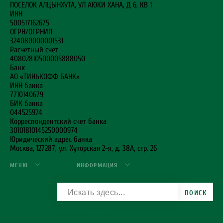
ПОСЕЛОК АЛЦЫНХУТА, УЛ АЮКИ ХАНА, Д 6, КВ 1
ИНН
500517162675
ОГРН/ОГРНИП
324080000001531
Расчетный счет
40802810500005888050
Банк
АО «ТИНЬКОФФ БАНК»
ИНН банка
7710140679
БИК банка
044525974
Корреспондентский счет банка
30101810145250000974
Юридический адрес банка
Москва, 127287, ул. Хуторская 2-я, д. 38А, стр. 26
МЕНЮ
ИНФОРМАЦИЯ
ПОИСК
+7 (861) 202-52-84