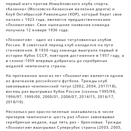
первый матч против Измайловского клуба спорта.
«Казанка» (Московско-Казанская железная дорога) и
Клуб Октябрьской Революции (КОР), который берет свое
начало с 1923 года, являются предшественниками
«Локомотива». Свое нынешнее название команда
получила 12 января 1936 года.
«Локомотив» - один из самых титулованных клубов
России. В советский период клуб находился на пути
становления. В 1936 году команда выиграла первый в
истории Кубок СССР, повторив достижение в 1957 году, а
в сезоне-1959 впервые добралась до серебряных
медалей чемпионата страны.
На протяжении многих лет «Локомотив» является одним
из флагманов российского футбола. Трижды клуб
завоевывал чемпионский титул (2002, 2004, 2017/18),
восемь раз выигрывал Кубок России (сезоны 1995/96,
1996/97, 1999/00, 2000/01, 2006/07, 2014/15, 2016/17,
2018/19).
Несколько раз красно-зеленые оказывались в числе
призеров чемпионата: шесть раз «Локо» завоевывал
серебряные медали, еще пять раз – бронзовые. Трижды
«Локомотив» выигрывал Суперкубок страны (2003, 2005,