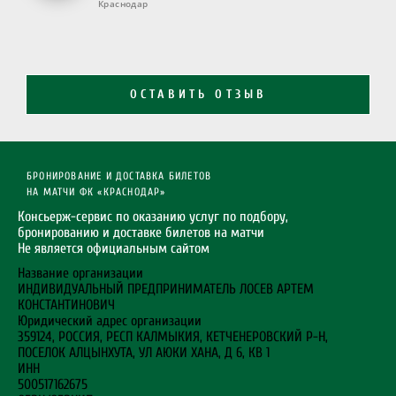
Краснодар
ОСТАВИТЬ ОТЗЫВ
БРОНИРОВАНИЕ И ДОСТАВКА БИЛЕТОВ
НА МАТЧИ ФК «КРАСНОДАР»
Консьерж-сервис по оказанию услуг по подбору,
бронированию и доставке билетов на матчи
Не является официальным сайтом
Название организации
ИНДИВИДУАЛЬНЫЙ ПРЕДПРИНИМАТЕЛЬ ЛОСЕВ АРТЕМ
КОНСТАНТИНОВИЧ
Юридический адрес организации
359124, РОССИЯ, РЕСП КАЛМЫКИЯ, КЕТЧЕНЕРОВСКИЙ Р-Н,
ПОСЕЛОК АЛЦЫНХУТА, УЛ АЮКИ ХАНА, Д 6, КВ 1
ИНН
500517162675